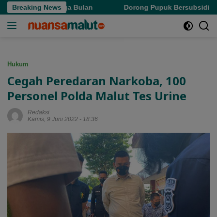
Langsung
 Selama Tiga Bulan
Breaking News
Dorong Pupuk Bersubsidi Tepat Sasar
ke
konten
Hukum
Cegah Peredaran Narkoba, 100
Personel Polda Malut Tes Urine
Redaksi
Kamis, 9 Juni 2022 - 18:36