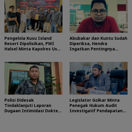
Pengelola Kusu Island
Abubakar dan Kuntu Sudah
Resort Dipolisikan, PWI
Diperiksa, Hendra
Halsel Minta Kapolres Usut
Ingatkan Pentingnya
Tuntas
Proses Hukum
Polisi Didesak
Legislator Golkar Minta
Tindaklanjuti Laporan
Penegak Hukum Audit
Dugaan Intimidasi Dokter
Investigatif Pendapatan
RSUD Jailolo
BLUD RSUD Jailolo