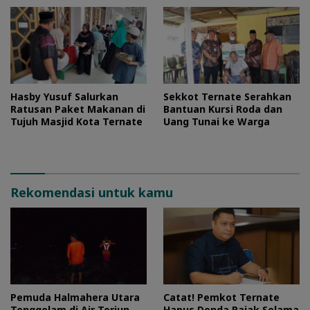
Hasby Yusuf Salurkan
Sekkot Ternate Serahkan
Ratusan Paket Makanan di
Bantuan Kursi Roda dan
Tujuh Masjid Kota Ternate
Uang Tunai ke Warga
Rekomendasi untuk kamu
Pemuda Halmahera Utara
Catat! Pemkot Ternate
Tenggelam di Air Terjun
Hapus Denda Pajak Selama