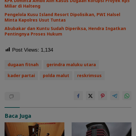
KPK Diminta Ambil Alih Kasus Dugaan Korupsi Proyek Rp5
Miliar di Halteng
Pengelola Kusu Island Resort Dipolisikan, PWI Halsel
Minta Kapolres Usut Tuntas
Abubakar dan Kuntu Sudah Diperiksa, Hendra Ingatkan
Pentingnya Proses Hukum
Post Views:
1,134
dugaan fitnah
gerindra maluku utara
kader partai
polda malut
reskrimsus
Baca Juga