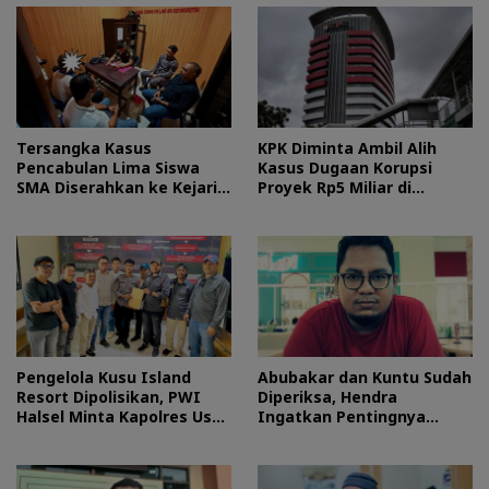
Tersangka Kasus
KPK Diminta Ambil Alih
Pencabulan Lima Siswa
Kasus Dugaan Korupsi
SMA Diserahkan ke Kejari
Proyek Rp5 Miliar di
Morotai
Halteng
Pengelola Kusu Island
Abubakar dan Kuntu Sudah
Resort Dipolisikan, PWI
Diperiksa, Hendra
Halsel Minta Kapolres Usut
Ingatkan Pentingnya
Tuntas
Proses Hukum