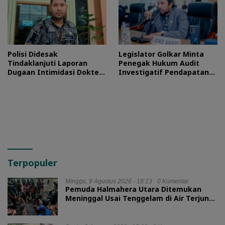
Polisi Didesak
Legislator Golkar Minta
Tindaklanjuti Laporan
Penegak Hukum Audit
Dugaan Intimidasi Dokter
Investigatif Pendapatan
RSUD Jailolo
BLUD RSUD Jailolo
Terpopuler
Minggu, 9 Agustus 2026 - 18:13
0 Komentar
Pemuda Halmahera Utara Ditemukan
Meninggal Usai Tenggelam di Air Terjun
Jembatan Alam