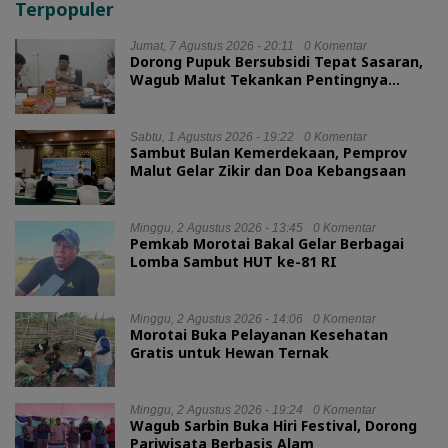
Terpopuler
Jumat, 7 Agustus 2026 - 20:11
0 Komentar
Dorong Pupuk Bersubsidi Tepat Sasaran,
Wagub Malut Tekankan Pentingnya
Digitalisasi
Sabtu, 1 Agustus 2026 - 19:22
0 Komentar
Sambut Bulan Kemerdekaan, Pemprov
Malut Gelar Zikir dan Doa Kebangsaan
Minggu, 2 Agustus 2026 - 13:45
0 Komentar
Pemkab Morotai Bakal Gelar Berbagai
Lomba Sambut HUT ke-81 RI
Minggu, 2 Agustus 2026 - 14:06
0 Komentar
Morotai Buka Pelayanan Kesehatan
Gratis untuk Hewan Ternak
Minggu, 2 Agustus 2026 - 19:24
0 Komentar
Wagub Sarbin Buka Hiri Festival, Dorong
Pariwisata Berbasis Alam