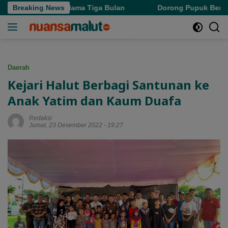
Langsung
da Pajak Selama Tiga Bulan
Breaking News
Dorong Pupuk Bersubsidi Te
ke
konten
Daerah
Kejari Halut Berbagi Santunan ke
Anak Yatim dan Kaum Duafa
Redaksi
Jumat, 23 Desember 2022 - 19:27