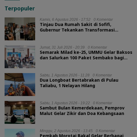
Terpopuler
Kamis, 6 Agustus 2026 - 17:52
0 Komentar
Tinjau Dua Rumah Sakit di Sofifi,
Gubernur Tekankan Transformasi
Layanan Kesehatan
Jumat, 31 Juli 2026 - 20:39
0 Komentar
Semarak Milad ke-25, UMMU Gelar Baksos
dan Salurkan 100 Paket Sembako bagi
Mahasiswa Kurang Mampu
Sabtu, 1 Agustus 2026 - 11:28
0 Komentar
Dua Longboat Bertabrakan di Pulau
Taliabu, 1 Nelayan Hilang
Sabtu, 1 Agustus 2026 - 19:22
0 Komentar
Sambut Bulan Kemerdekaan, Pemprov
Malut Gelar Zikir dan Doa Kebangsaan
Minggu, 2 Agustus 2026 - 13:45
0 Komentar
Pemkab Morotai Bakal Gelar Berbagai