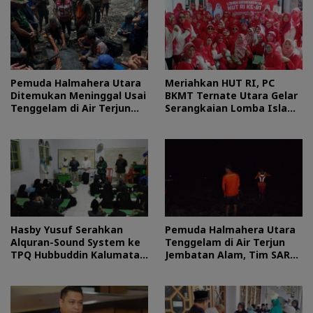
Pemuda Halmahera Utara
Meriahkan HUT RI, PC
Ditemukan Meninggal Usai
BKMT Ternate Utara Gelar
Tenggelam di Air Terjun
Serangkaian Lomba Islami
Jembatan Alam
dan Edukatif
Hasby Yusuf Serahkan
Pemuda Halmahera Utara
Alquran-Sound System ke
Tenggelam di Air Terjun
TPQ Hubbuddin Kalumata
Jembatan Alam, Tim SAR
Ternate
Turun Tangan