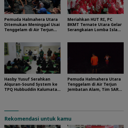
Pemuda Halmahera Utara
Meriahkan HUT RI, PC
Ditemukan Meninggal Usai
BKMT Ternate Utara Gelar
Tenggelam di Air Terjun
Serangkaian Lomba Islami
Jembatan Alam
dan Edukatif
Hasby Yusuf Serahkan
Pemuda Halmahera Utara
Alquran-Sound System ke
Tenggelam di Air Terjun
TPQ Hubbuddin Kalumata
Jembatan Alam, Tim SAR
Ternate
Turun Tangan
Rekomendasi untuk kamu