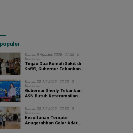
populer
Kamis, 6 Agustus 2026 - 17:52
0
Komentar
Tinjau Dua Rumah Sakit di
Sofifi, Gubernur Tekankan
Transformasi Layanan
Kesehatan
Kamis, 30 Juli 2026 - 22:20
0
Komentar
Gubernur Sherly Tekankan
ASN Butuh Keterampilan
Menyelesaikan Masalah
Kamis, 30 Juli 2026 - 22:33
0
Komentar
Kesultanan Ternate
Anugerahkan Gelar Adat
untuk Kepala BKN dan