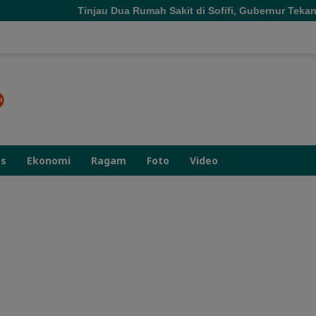
u Dua Rumah Sakit di Sofifi, Gubernur Tekankan Transformasi La
as
Ekonomi
Ragam
Foto
Video