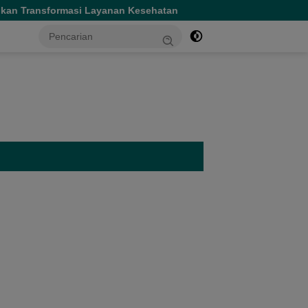
yanan Kesehatan
Gubernur Sherly Tinjau Revitalisasi SM
tutup