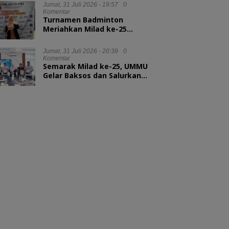
Kepala LAN RI
Jumat, 31 Juli 2026 - 19:57
0
Komentar
Turnamen Badminton
Meriahkan Milad ke-25
UMMU, Rektor Tekankan
Sportivitas
Jumat, 31 Juli 2026 - 20:39
0
Komentar
Semarak Milad ke-25, UMMU
Gelar Baksos dan Salurkan
100 Paket Sembako bagi
Mahasiswa Kurang Mampu