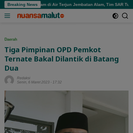
Langsung
ra Tenggelam di Air Terjun Jembatan Alam, Tim SAR Turun Tang
Breaking News
ke
konten
Daerah
Tiga Pimpinan OPD Pemkot
Ternate Bakal Dilantik di Batang
Dua
Redaksi
Senin, 6 Maret 2023 - 17:32