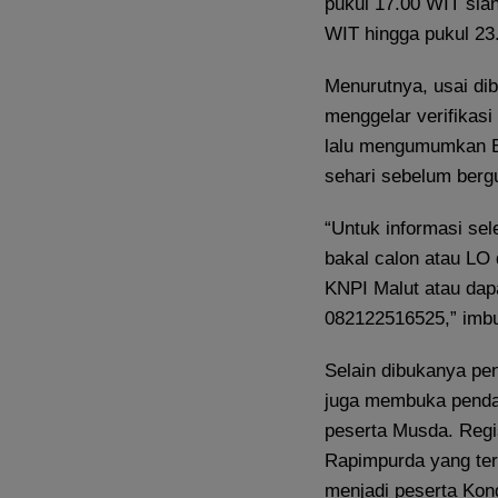
pukul 17.00 WIT sian
WIT hingga pukul 23.
Menurutnya, usai di
menggelar verifikasi
lalu mengumumkan Ba
sehari sebelum berg
“Untuk informasi se
bakal calon atau LO 
KNPI Malut atau da
082122516525,” imb
Selain dibukanya pe
juga membuka pendaf
peserta Musda. Regi
Rapimpurda yang terd
menjadi peserta Kon