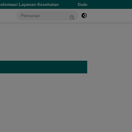
 Kesehatan
Gubernur Sherly Tinjau Revitalisasi SMAN 5 
tutup