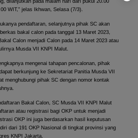
g, dilanjutkan pada malam hari dari pukul 20.00
00 WIT,” jelas Ikhwan, Selasa (7/3).
bukanya pendaftaran, selanjutnya pihak SC akan
 berkas bakal calon pada tanggal 13 Maret 2023,
kal Calon menjadi Calon pada 14 Maret 2023 atau
ulirnya Musda VII KNPI Malut.
lengkapnya mengenai tahapan pencalonan, pihak
dapat berkunjung ke Sekretariat Panitia Musda VII
pat menghubungi pihak SC dengan nomor kontak
uhnya.
ndaftaran Bakal Calon, SC Musda VII KNPI Malut
taran atau registrasi bagi OKP untuk menjadi
strasi OKP ini juga berdasarkan hasil keputusan
iri dari 191 OKP Nasional di tingkat provinsi yang
gres KNPI Jakarta.