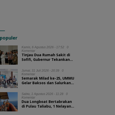
populer
Kamis, 6 Agustus 2026 - 17:52
0
Komentar
Tinjau Dua Rumah Sakit di
Sofifi, Gubernur Tekankan
Transformasi Layanan
Kesehatan
Jumat, 31 Juli 2026 - 20:39
0
Komentar
Semarak Milad ke-25, UMMU
Gelar Baksos dan Salurkan
100 Paket Sembako bagi
Mahasiswa Kurang Mampu
Sabtu, 1 Agustus 2026 - 11:28
0
Komentar
Dua Longboat Bertabrakan
di Pulau Taliabu, 1 Nelayan
Hilang