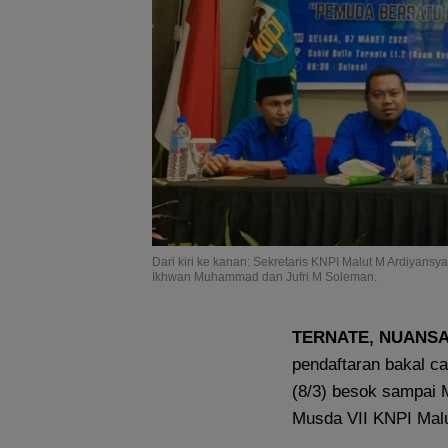
Dari kiri ke kanan: Sekretaris KNPI Malut M Ardiyansy
Ikhwan Muhammad dan Jufri M Soleman.
TERNATE, NUANSA
pendaftaran bakal c
(8/3) besok sampai M
Musda VII KNPI Malu