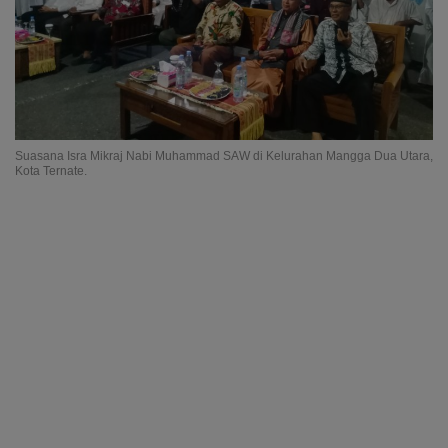
Suasana Isra Mikraj Nabi Muhammad SAW di Kelurahan Mangga Dua Utara,
Kota Ternate.