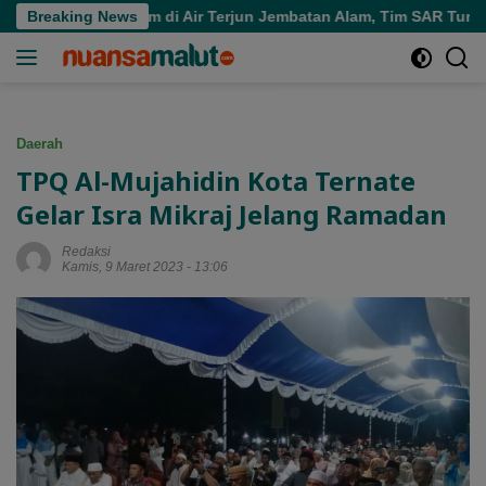
Langsung
a Tenggelam di Air Terjun Jembatan Alam, Tim SAR Turun Tanga
Breaking News
ke
konten
Daerah
TPQ Al-Mujahidin Kota Ternate
Gelar Isra Mikraj Jelang Ramadan
Redaksi
Kamis, 9 Maret 2023 - 13:06