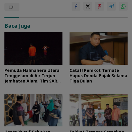
Baca Juga
Pemuda Halmahera Utara
Catat! Pemkot Ternate
Tenggelam di Air Terjun
Hapus Denda Pajak Selama
Jembatan Alam, Tim SAR
Tiga Bulan
Turun Tangan
Hasby Yusuf Salurkan
Sekkot Ternate Serahkan