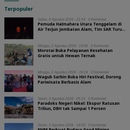
Terpopuler
Sabtu, 8 Agustus 2026 - 21:54
0 Komentar
Pemuda Halmahera Utara Tenggelam di
Air Terjun Jembatan Alam, Tim SAR Turun
Tangan
Minggu, 2 Agustus 2026 - 14:06
0 Komentar
Morotai Buka Pelayanan Kesehatan
Gratis untuk Hewan Ternak
Minggu, 2 Agustus 2026 - 19:24
0 Komentar
Wagub Sarbin Buka Hiri Festival, Dorong
Pariwisata Berbasis Alam
Senin, 3 Agustus 2026 - 05:15
0 Komentar
Paradoks Negeri Nikel: Ekspor Ratusan
Triliun, DBH tak Sampai 1 Persen
Senin, 3 Agustus 2026 - 14:00
0 Komentar
NHM Perkuat Budaya Good Mining