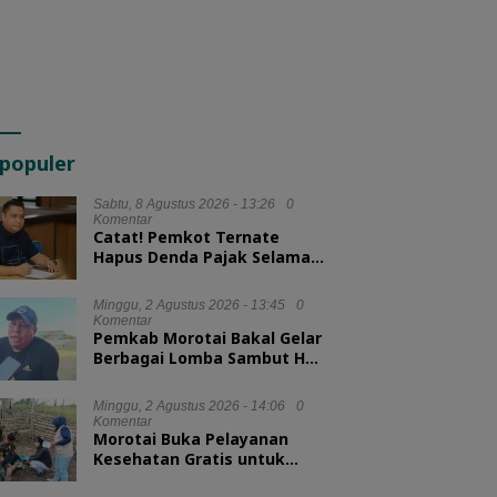
populer
Sabtu, 8 Agustus 2026 - 13:26
0
Komentar
Catat! Pemkot Ternate
Hapus Denda Pajak Selama
Tiga Bulan
Minggu, 2 Agustus 2026 - 13:45
0
Komentar
Pemkab Morotai Bakal Gelar
Berbagai Lomba Sambut HUT
ke-81 RI
Minggu, 2 Agustus 2026 - 14:06
0
Komentar
Morotai Buka Pelayanan
Kesehatan Gratis untuk
Hewan Ternak