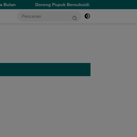
Dorong Pupuk Bersubsidi Tepat Sasaran, Wagub Malut Tekankan Pe
tutup