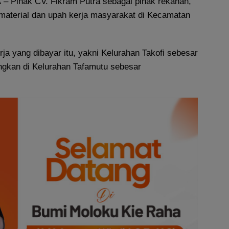
A
– Pihak CV. Fikram Putra sebagai pihak rekanan,
aterial dan upah kerja masyarakat di Kecamatan
rja yang dibayar itu, yakni Kelurahan Takofi sebesar
gkan di Kelurahan Tafamutu sebesar