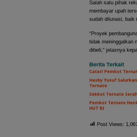
Salah satu pihak re
membayar upah terse
sudah dilunasi, baik
“Proyek pembangunan
tidak meninggalkan 
dibeli,” jelasnya ke
Berita Terkait
Catat! Pemkot Terna
Hasby Yusuf Salurkan
Ternate
Sekkot Ternate Sera
Pemkot Ternate Henti
HUT RI
Post Views:
1,06