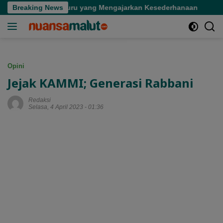
Langsung
orang Guru yang Mengajarkan Kesederhanaan
Breaking News
Tinjau Du
ke
konten
Opini
Jejak KAMMI; Generasi Rabbani
Redaksi
Selasa, 4 April 2023 - 01:36