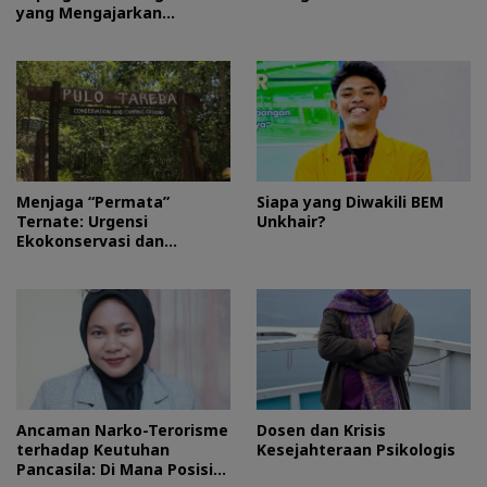
yang Mengajarkan
Kesederhanaan
Menjaga “Permata”
Siapa yang Diwakili BEM
Ternate: Urgensi
Unkhair?
Ekokonservasi dan
Perlindungan Kawasan
Pulo Tareba
Ancaman Narko-Terorisme
Dosen dan Krisis
terhadap Keutuhan
Kesejahteraan Psikologis
Pancasila: Di Mana Posisi