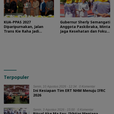
KUA-PPAS 2027
Gubernur Sherly Semangati
Diparipurnakan, Jalan
Anggota Paskibraka, Minta
Trans Kie Raha Jadi
Jaga Kesehatan dan Fokus
Prioritas
Jalani Latihan
Terpopuler
Senin, 10 Agustus 2026 - 12:34
0 Komentar
Ini Kesiapan Tim ERT NHM Menuju IFRC
2026
Senin, 3 Agustus 2026 - 15:00
0 Komentar
Ritual Ake Ma Sou, Ikhtiar Menjaga