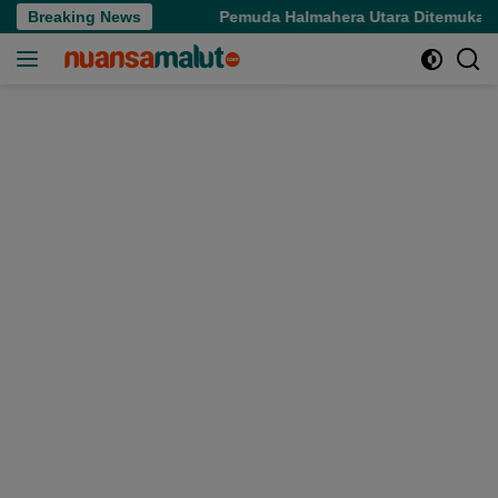
Langsung
C 2026
Breaking News
Pemuda Halmahera Utara Ditemukan Meninggal Us
ke
konten