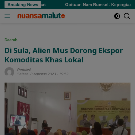
Langsung
ng Tak Terlihat
Breaking News
Obituari Nam Rumkel: Kepergian Seora
ke
konten
Daerah
Di Sula, Alien Mus Dorong Ekspor
Komoditas Khas Lokal
Redaksi
Selasa, 8 Agustus 2023 - 19:52