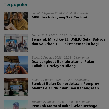
Terpopuler
Jumat, 7 Agustus 2026 - 17:54
0 Komentar
MBG dan Nilai yang Tak Terlihat
Jumat, 31 Juli 2026 - 20:39
0 Komentar
Semarak Milad ke-25, UMMU Gelar Baksos
dan Salurkan 100 Paket Sembako bagi
Mahasiswa Kurang Mampu
Sabtu, 1 Agustus 2026 - 11:28
0 Komentar
Dua Longboat Bertabrakan di Pulau
Taliabu, 1 Nelayan Hilang
Sabtu, 1 Agustus 2026 - 19:22
0 Komentar
Sambut Bulan Kemerdekaan, Pemprov
Malut Gelar Zikir dan Doa Kebangsaan
Minggu, 2 Agustus 2026 - 13:45
0 Komentar
Pemkab Morotai Bakal Gelar Berbagai