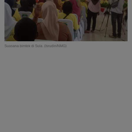
Suasana bimtek di Sula. (Isrudin/NMG)