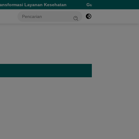
n Kesehatan
Gubernur Sherly Tinjau Revitalisasi SMAN 5
tutup