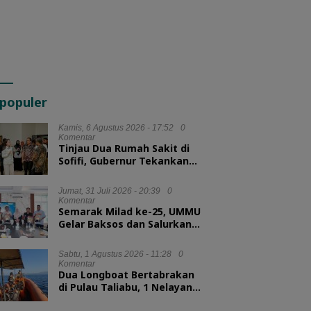
populer
Kamis, 6 Agustus 2026 - 17:52
0
Komentar
Tinjau Dua Rumah Sakit di
Sofifi, Gubernur Tekankan
Transformasi Layanan
Kesehatan
Jumat, 31 Juli 2026 - 20:39
0
Komentar
Semarak Milad ke-25, UMMU
Gelar Baksos dan Salurkan
100 Paket Sembako bagi
Mahasiswa Kurang Mampu
Sabtu, 1 Agustus 2026 - 11:28
0
Komentar
Dua Longboat Bertabrakan
di Pulau Taliabu, 1 Nelayan
Hilang