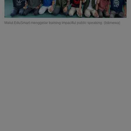
Malut EduSmart menggelar training impactful public speaking. (Istimewa)