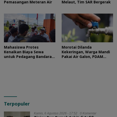
Pemasangan Meteran Air
Melaut, Tim SAR Bergerak
Mahasiswa Protes
Morotai Dilanda
Kenaikan Biaya Sewa
Kekeringan, Warga Mandi
untuk Pedagang Bandara
Pakai Air Galon, PDAM
Sultan Baabullah
Buka Suara
Terpopuler
Kamis, 6 Agustus 2026 - 17:52
0 Komentar