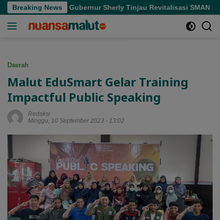
Langsung
tan
Breaking News
Gubernur Sherly Tinjau Revitalisasi SMAN 5 Tidore 
ke
konten
Daerah
Malut EduSmart Gelar Training
Impactful Public Speaking
Redaksi
Minggu, 10 September 2023 - 13:02