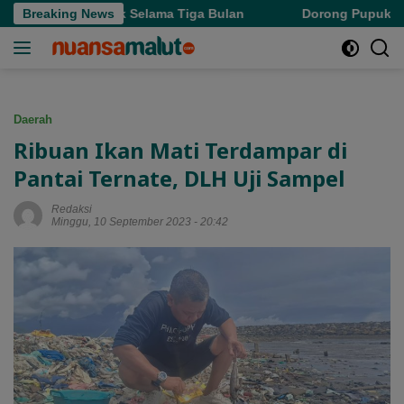
Langsung
Denda Pajak Selama Tiga Bulan
Breaking News
Dorong Pupuk Bersubsidi
ke
konten
Daerah
Ribuan Ikan Mati Terdampar di
Pantai Ternate, DLH Uji Sampel
Redaksi
Minggu, 10 September 2023 - 20:42