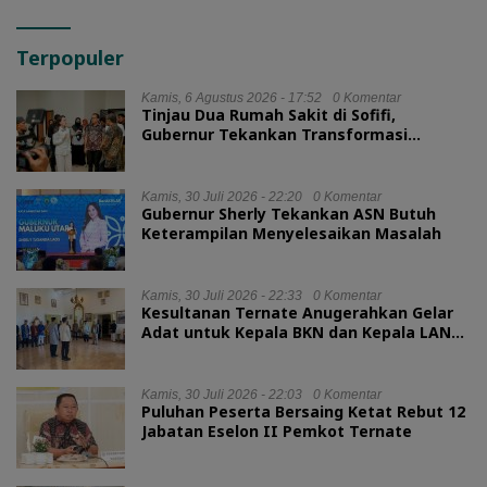
Terpopuler
Kamis, 6 Agustus 2026 - 17:52
0 Komentar
Tinjau Dua Rumah Sakit di Sofifi,
Gubernur Tekankan Transformasi
Layanan Kesehatan
Kamis, 30 Juli 2026 - 22:20
0 Komentar
Gubernur Sherly Tekankan ASN Butuh
Keterampilan Menyelesaikan Masalah
Kamis, 30 Juli 2026 - 22:33
0 Komentar
Kesultanan Ternate Anugerahkan Gelar
Adat untuk Kepala BKN dan Kepala LAN
RI
Kamis, 30 Juli 2026 - 22:03
0 Komentar
Puluhan Peserta Bersaing Ketat Rebut 12
Jabatan Eselon II Pemkot Ternate