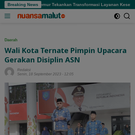
Langsung
ofifi, Gubernur Tekankan Transformasi Layanan Kesehatan
Breaking News
ke
konten
Daerah
Wali Kota Ternate Pimpin Upacara
Gerakan Disiplin ASN
Redaksi
Senin, 18 September 2023 - 12:05