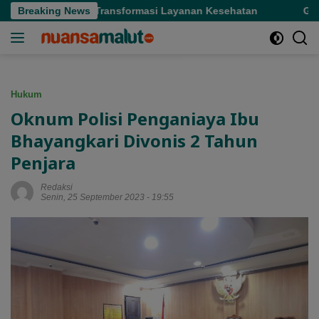
Langsung
rnur Tekankan Transformasi Layanan Kesehatan
Breaking News
Gubernur 
ke
konten
Hukum
Oknum Polisi Penganiaya Ibu
Bhayangkari Divonis 2 Tahun
Penjara
Redaksi
Senin, 25 September 2023 - 19:55