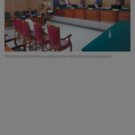
Sidang putusan perkara penganiayaan terhadap ibu bhayangkari.