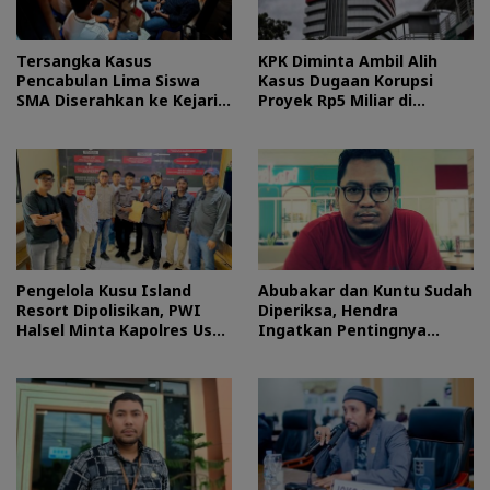
Tersangka Kasus
KPK Diminta Ambil Alih
Pencabulan Lima Siswa
Kasus Dugaan Korupsi
SMA Diserahkan ke Kejari
Proyek Rp5 Miliar di
Morotai
Halteng
Pengelola Kusu Island
Abubakar dan Kuntu Sudah
Resort Dipolisikan, PWI
Diperiksa, Hendra
Halsel Minta Kapolres Usut
Ingatkan Pentingnya
Tuntas
Proses Hukum