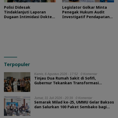
Polisi Didesak
Legislator Golkar Minta
Tindaklanjuti Laporan
Penegak Hukum Audit
Dugaan Intimidasi Dokter
Investigatif Pendapatan
RSUD Jailolo
BLUD RSUD Jailolo
Terpopuler
Kamis, 6 Agustus 2026 - 17:52
0 Komentar
Tinjau Dua Rumah Sakit di Sofifi,
Gubernur Tekankan Transformasi
Layanan Kesehatan
Jumat, 31 Juli 2026 - 20:39
0 Komentar
Semarak Milad ke-25, UMMU Gelar Baksos
dan Salurkan 100 Paket Sembako bagi
Mahasiswa Kurang Mampu