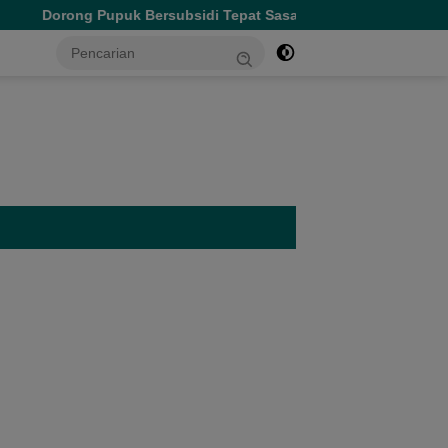
k Bersubsidi Tepat Sasaran, Wagub Malut Tekankan Pentingnya D
tutup