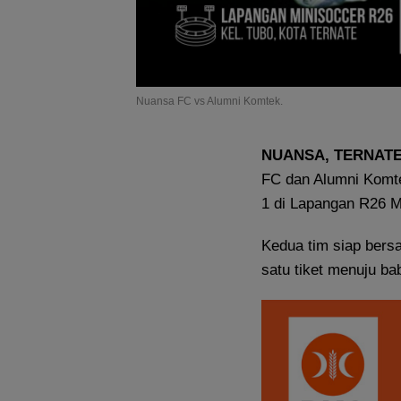
Nuansa FC vs Alumni Komtek.
NUANSA, TERNAT
FC dan Alumni Komt
1 di Lapangan R26 M
Kedua tim siap ber
satu tiket menuju ba