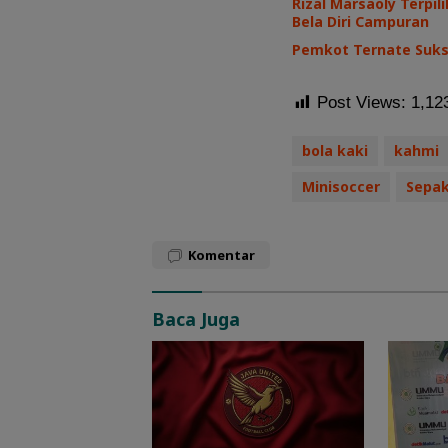
Rizal Marsaoly Terpi
Bela Diri Campuran
Pemkot Ternate Sukse
Post Views:
1,12
bola kaki
kahmi
Minisoccer
Sepak
Komentar
Baca Juga