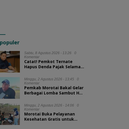
populer
Sabtu, 8 Agustus 2026 - 13:26
0
Komentar
Catat! Pemkot Ternate
Hapus Denda Pajak Selama
Tiga Bulan
Minggu, 2 Agustus 2026 - 13:45
0
Komentar
Pemkab Morotai Bakal Gelar
Berbagai Lomba Sambut HUT
ke-81 RI
Minggu, 2 Agustus 2026 - 14:06
0
Komentar
Morotai Buka Pelayanan
Kesehatan Gratis untuk
Hewan Ternak