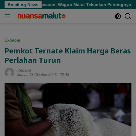
Langsung
idi Tepat Sasaran, Wagub Malut Tekankan Pentingnya Digitalisa
Breaking News
ke
konten
Ekonomi
Pemkot Ternate Klaim Harga Beras
Perlahan Turun
Redaksi
Jumat, 13 Oktober 2023 - 22:48