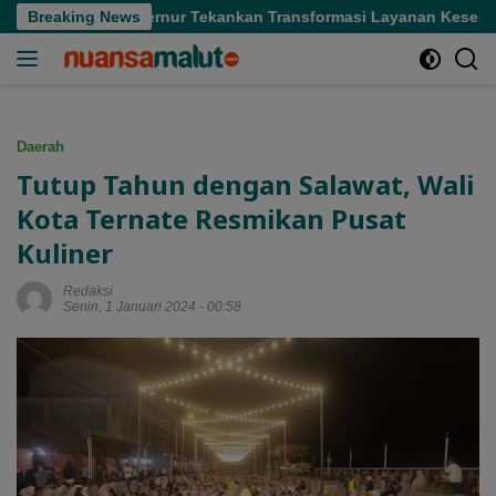
Langsung
 Sofifi, Gubernur Tekankan Transformasi Layanan Kesehatan
Breaking News
ke
konten
Daerah
Tutup Tahun dengan Salawat, Wali
Kota Ternate Resmikan Pusat
Kuliner
Redaksi
Senin, 1 Januari 2024 - 00:58