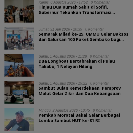
Kamis, 6 Agustus 2026 - 17:52
0 Komentar
Tinjau Dua Rumah Sakit di Sofifi,
Gubernur Tekankan Transformasi
Layanan Kesehatan
Jumat, 31 Juli 2026 - 20:39
0 Komentar
Semarak Milad ke-25, UMMU Gelar Baksos
dan Salurkan 100 Paket Sembako bagi
Mahasiswa Kurang Mampu
Sabtu, 1 Agustus 2026 - 11:28
0 Komentar
Dua Longboat Bertabrakan di Pulau
Taliabu, 1 Nelayan Hilang
Sabtu, 1 Agustus 2026 - 19:22
0 Komentar
Sambut Bulan Kemerdekaan, Pemprov
Malut Gelar Zikir dan Doa Kebangsaan
Minggu, 2 Agustus 2026 - 13:45
0 Komentar
Pemkab Morotai Bakal Gelar Berbagai
Lomba Sambut HUT ke-81 RI