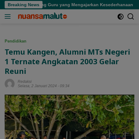
Langsung
gian Seorang Guru yang Mengajarkan Kesederhanaan
Breaking News
Ti
ke
konten
Pendidikan
Temu Kangen, Alumni MTs Negeri
1 Ternate Angkatan 2003 Gelar
Reuni
Redaksi
Selasa, 2 Januari 2024 - 09:34