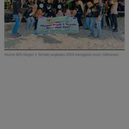
Alumni MTs Negeri 1 Ternate angkatan 2003 menggelar reuni. (Istimewa)