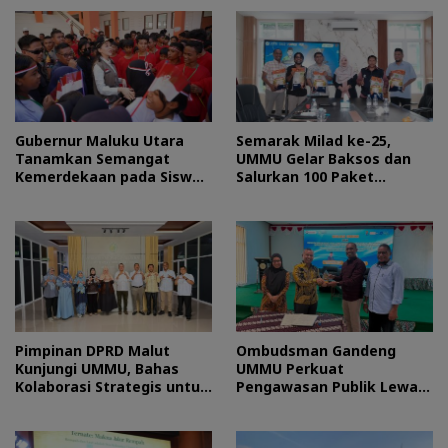
Gubernur Maluku Utara
Semarak Milad ke-25,
Tanamkan Semangat
UMMU Gelar Baksos dan
Kemerdekaan pada Siswa
Salurkan 100 Paket
Sekolah Rakyat
Sembako bagi Mahasiswa
Kurang Mampu
Pimpinan DPRD Malut
Ombudsman Gandeng
Kunjungi UMMU, Bahas
UMMU Perkuat
Kolaborasi Strategis untuk
Pengawasan Publik Lewat
Pengembangan SDM
Kolaborasi Generasi Muda