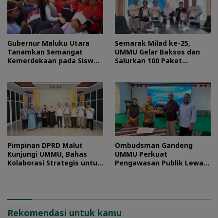
Gubernur Maluku Utara
Semarak Milad ke-25,
Tanamkan Semangat
UMMU Gelar Baksos dan
Kemerdekaan pada Siswa
Salurkan 100 Paket
Sekolah Rakyat
Sembako bagi Mahasiswa
Kurang Mampu
Pimpinan DPRD Malut
Ombudsman Gandeng
Kunjungi UMMU, Bahas
UMMU Perkuat
Kolaborasi Strategis untuk
Pengawasan Publik Lewat
Pengembangan SDM
Kolaborasi Generasi Muda
Rekomendasi untuk kamu