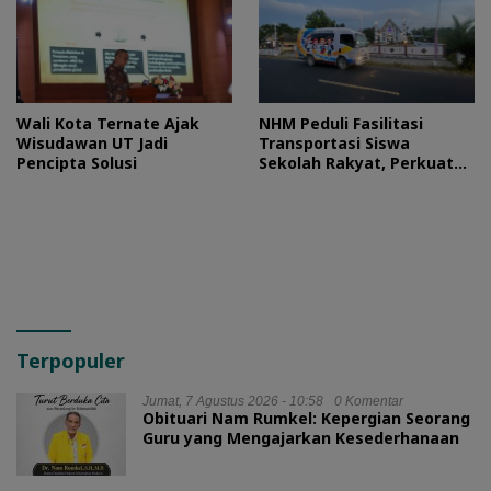
Wali Kota Ternate Ajak
NHM Peduli Fasilitasi
Wisudawan UT Jadi
Transportasi Siswa
Pencipta Solusi
Sekolah Rakyat, Perkuat
Akses Pendidikan di
Halmahera Utara
Terpopuler
Jumat, 7 Agustus 2026 - 10:58
0 Komentar
Obituari Nam Rumkel: Kepergian Seorang
Guru yang Mengajarkan Kesederhanaan