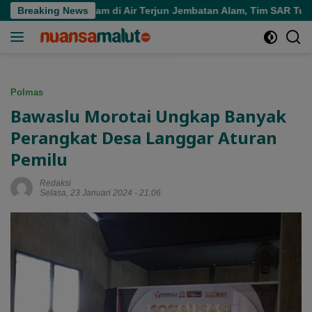
Langsung
ra Tenggelam di Air Terjun Jembatan Alam, Tim SAR Turun Tang
Breaking News
ke
konten
Polmas
Bawaslu Morotai Ungkap Banyak
Perangkat Desa Langgar Aturan
Pemilu
Redaksi
Selasa, 23 Januari 2024 - 21:06