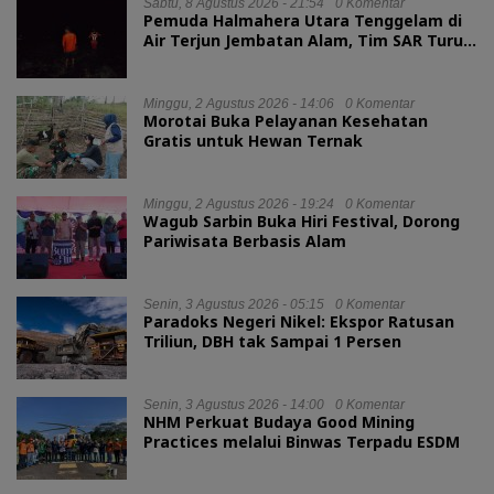
Sabtu, 8 Agustus 2026 - 21:54
0 Komentar
Pemuda Halmahera Utara Tenggelam di
Air Terjun Jembatan Alam, Tim SAR Turun
Tangan
Minggu, 2 Agustus 2026 - 14:06
0 Komentar
Morotai Buka Pelayanan Kesehatan
Gratis untuk Hewan Ternak
Minggu, 2 Agustus 2026 - 19:24
0 Komentar
Wagub Sarbin Buka Hiri Festival, Dorong
Pariwisata Berbasis Alam
Senin, 3 Agustus 2026 - 05:15
0 Komentar
Paradoks Negeri Nikel: Ekspor Ratusan
Triliun, DBH tak Sampai 1 Persen
Senin, 3 Agustus 2026 - 14:00
0 Komentar
NHM Perkuat Budaya Good Mining
Practices melalui Binwas Terpadu ESDM