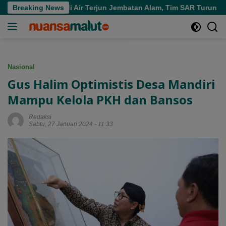
Langsung
enggelam di Air Terjun Jembatan Alam, Tim SAR Turun Tangan
Breaking News
ke
konten
Nasional
Gus Halim Optimistis Desa Mandiri
Mampu Kelola PKH dan Bansos
Redaksi
Sabtu, 27 Januari 2024 - 11:33