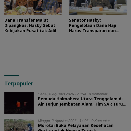
Dana Transfer Malut
Senator Hasby:
Dipangkas, Hasby Sebut
Pengelolaan Dana Haji
Kebijakan Pusat tak Adil
Harus Transparan dan
Bermanfaat bagi Umat
Terpopuler
Sabtu, 8 Agustus 2026 - 21:54
0 Komentar
Pemuda Halmahera Utara Tenggelam di
Air Terjun Jembatan Alam, Tim SAR Turun
Tangan
Minggu, 2 Agustus 2026 - 14:06
0 Komentar
Morotai Buka Pelayanan Kesehatan
Gratis untuk Hewan Ternak