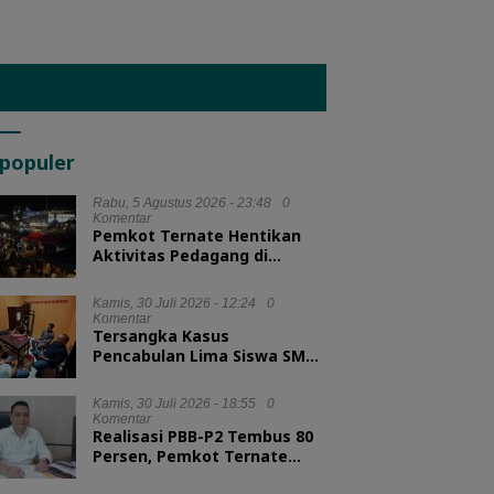
populer
Rabu, 5 Agustus 2026 - 23:48
0
Komentar
Pemkot Ternate Hentikan
Aktivitas Pedagang di
Lapangan Salero Jelang HUT
RI
Kamis, 30 Juli 2026 - 12:24
0
Komentar
Tersangka Kasus
Pencabulan Lima Siswa SMA
Diserahkan ke Kejari
Morotai
Kamis, 30 Juli 2026 - 18:55
0
Komentar
Realisasi PBB-P2 Tembus 80
Persen, Pemkot Ternate
Optimis Target Tercapai