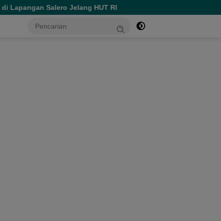
Jelang HUT RI
Spesial HUT ke-81 RI, Perumda Ake Gaale
tutup