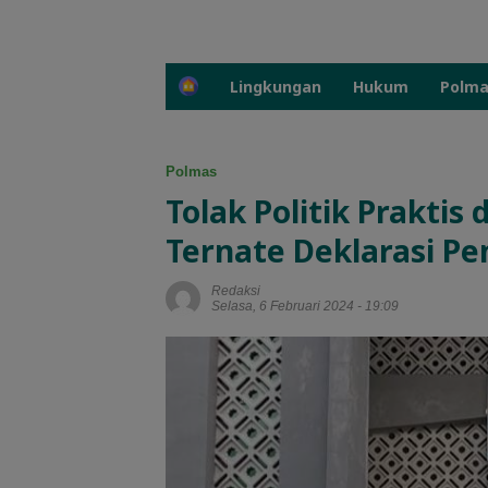
H
Lingkungan
Hukum
Polm
o
m
e
Polmas
Tolak Politik Prakti
Ternate Deklarasi P
Redaksi
Selasa, 6 Februari 2024 - 19:09