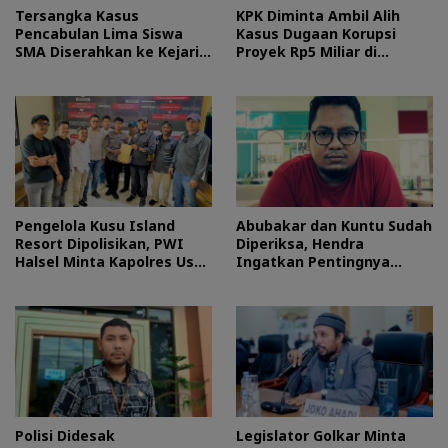
Tersangka Kasus
KPK Diminta Ambil Alih
Pencabulan Lima Siswa
Kasus Dugaan Korupsi
SMA Diserahkan ke Kejari
Proyek Rp5 Miliar di
Morotai
Halteng
Pengelola Kusu Island
Abubakar dan Kuntu Sudah
Resort Dipolisikan, PWI
Diperiksa, Hendra
Halsel Minta Kapolres Usut
Ingatkan Pentingnya
Tuntas
Proses Hukum
Polisi Didesak
Legislator Golkar Minta