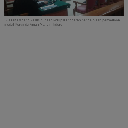
Suasana sidang kasus dugaan korupsi anggaran pengelolaan penyertaan
modal Perumda Aman Mandiri Tidore.