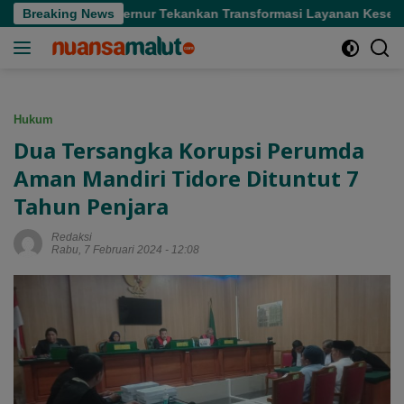
Langsung
i Sofifi, Gubernur Tekankan Transformasi Layanan Kesehatan
Breaking News
ke
konten
Hukum
Dua Tersangka Korupsi Perumda
Aman Mandiri Tidore Dituntut 7
Tahun Penjara
Redaksi
Rabu, 7 Februari 2024 - 12:08