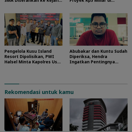
SMA Diserahkan ke Kejari
Proyek Rp5 Miliar di
Morotai
Halteng
Pengelola Kusu Island
Abubakar dan Kuntu Sudah
Resort Dipolisikan, PWI
Diperiksa, Hendra
Halsel Minta Kapolres Usut
Ingatkan Pentingnya
Tuntas
Proses Hukum
Rekomendasi untuk kamu