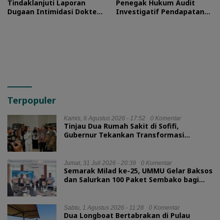
Tindaklanjuti Laporan
Penegak Hukum Audit
Dugaan Intimidasi Dokter
Investigatif Pendapatan
RSUD Jailolo
BLUD RSUD Jailolo
Terpopuler
Kamis, 6 Agustus 2026 - 17:52
0 Komentar
Tinjau Dua Rumah Sakit di Sofifi,
Gubernur Tekankan Transformasi
Layanan Kesehatan
Jumat, 31 Juli 2026 - 20:39
0 Komentar
Semarak Milad ke-25, UMMU Gelar Baksos
dan Salurkan 100 Paket Sembako bagi
Mahasiswa Kurang Mampu
Sabtu, 1 Agustus 2026 - 11:28
0 Komentar
Dua Longboat Bertabrakan di Pulau