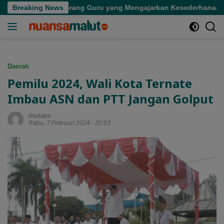
Langsung
epergian Seorang Guru yang Mengajarkan Kesederhanaan
Breaking News
ke
konten
Daerah
Pemilu 2024, Wali Kota Ternate
Imbau ASN dan PTT Jangan Golput
Redaksi
Rabu, 7 Februari 2024 - 20:03