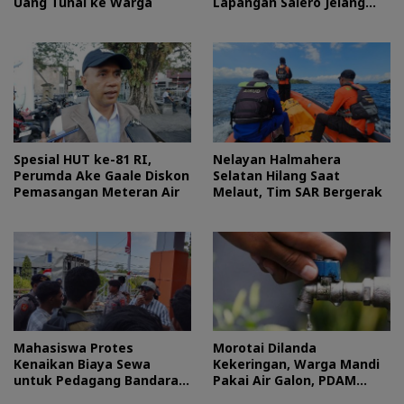
Uang Tunai ke Warga
Lapangan Salero Jelang
HUT RI
Spesial HUT ke-81 RI,
Nelayan Halmahera
Perumda Ake Gaale Diskon
Selatan Hilang Saat
Pemasangan Meteran Air
Melaut, Tim SAR Bergerak
Mahasiswa Protes
Morotai Dilanda
Kenaikan Biaya Sewa
Kekeringan, Warga Mandi
untuk Pedagang Bandara
Pakai Air Galon, PDAM
Sultan Baabullah
Buka Suara