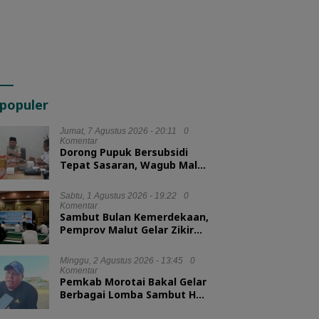
populer
Jumat, 7 Agustus 2026 - 20:11
0
Komentar
Dorong Pupuk Bersubsidi
Tepat Sasaran, Wagub Malut
Tekankan Pentingnya
Digitalisasi
Sabtu, 1 Agustus 2026 - 19:22
0
Komentar
Sambut Bulan Kemerdekaan,
Pemprov Malut Gelar Zikir
dan Doa Kebangsaan
Minggu, 2 Agustus 2026 - 13:45
0
Komentar
Pemkab Morotai Bakal Gelar
Berbagai Lomba Sambut HUT
ke-81 RI