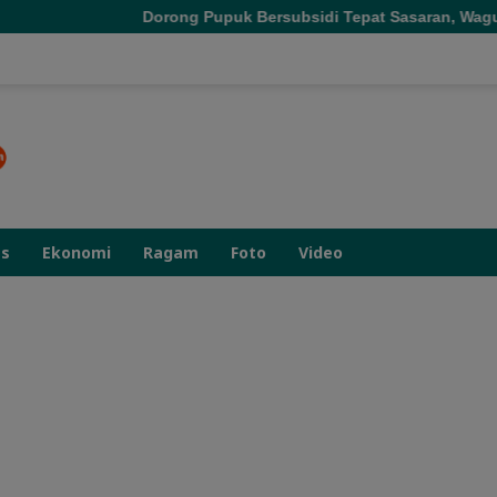
orong Pupuk Bersubsidi Tepat Sasaran, Wagub Malut Tekankan Pe
as
Ekonomi
Ragam
Foto
Video