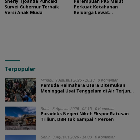
Sherly Tjoanda Puncaki
Perempuan PKS Malut
Survei Gubernur Terbaik
Perkuat Ketahanan
Versi Anak Muda
Keluarga Lewat
Silaturahmi Bareng Ketua
TP PKK Provinsi
Terpopuler
Minggu, 9 Agustus 2026 - 18:13
0 Komentar
Pemuda Halmahera Utara Ditemukan
Meninggal Usai Tenggelam di Air Terjun
Jembatan Alam
Senin, 3 Agustus 2026 - 05:15
0 Komentar
Paradoks Negeri Nikel: Ekspor Ratusan
Triliun, DBH tak Sampai 1 Persen
Senin, 3 Agustus 2026 - 14:00
0 Komentar