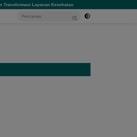
nan Kesehatan
Gubernur Sherly Tinjau Revitalisasi SMA
tutup