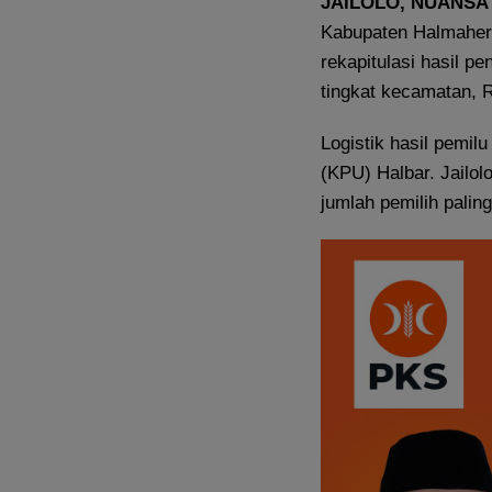
JAILOLO
, NUANSA
Kabupaten Halmahera
rekapitulasi hasil p
tingkat kecamatan, R
Logistik hasil pemil
(KPU) Halbar. Jailo
jumlah pemilih palin