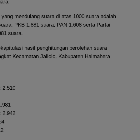
ara.
i yang mendulang suara di atas 1000 suara adalah
suara, PKB 1.881 suara, PAN 1.608 serta Partai
81 suara.
rekapitulasi hasil penghitungan perolehan suara
ingkat Kecamatan Jailolo, Kabupaten Halmahera
: 2.510
1.981
 2.942
64
12