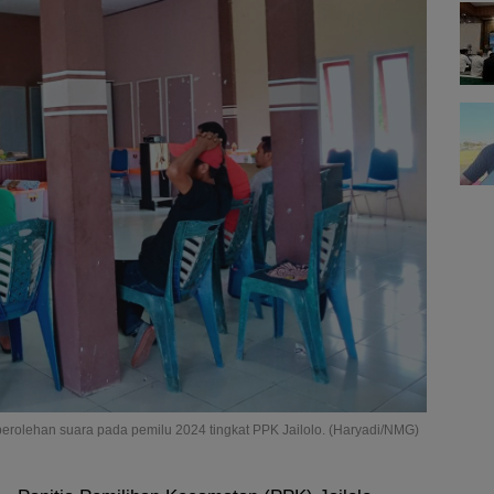
perolehan suara pada pemilu 2024 tingkat PPK Jailolo. (Haryadi/NMG)