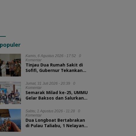
populer
Kamis, 6 Agustus 2026 - 17:52
0
Komentar
Tinjau Dua Rumah Sakit di
Sofifi, Gubernur Tekankan
Transformasi Layanan
Kesehatan
Jumat, 31 Juli 2026 - 20:39
0
Komentar
Semarak Milad ke-25, UMMU
Gelar Baksos dan Salurkan
100 Paket Sembako bagi
Mahasiswa Kurang Mampu
Sabtu, 1 Agustus 2026 - 11:28
0
Komentar
Dua Longboat Bertabrakan
di Pulau Taliabu, 1 Nelayan
Hilang