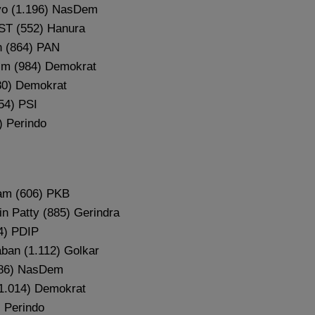
o (1.196) NasDem
 ST (552) Hanura
n (864) PAN
im (984) Demokrat
80) Demokrat
54) PSI
) Perindo
am (606) PKB
n Patty (885) Gerindra
14) PDIP
ban (1.112) Golkar
786) NasDem
1.014) Demokrat
 Perindo