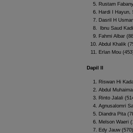
Rustam Fabany
Hardi I Hayun,
Dasril H Usma
lbnu Saud Kad
Fahmi Albar (8
Abdul Khalik (7
Erlan Mou (453
Dapil II
Riswan Hi Kad
Abdul Muhaimai
Rinto Jalali (5
Agnusalomri Sa
Diandra Pita (
Melson Waeri (
Edy Jauw (570)