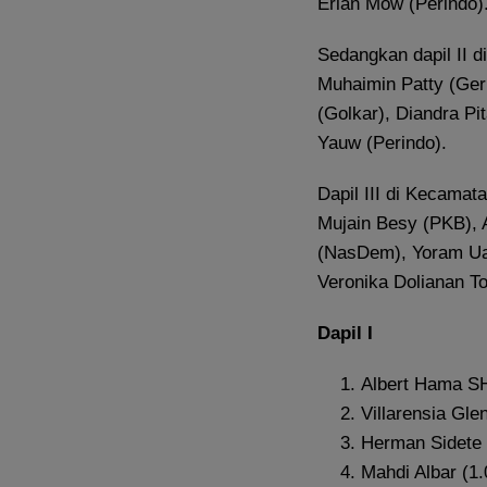
Erlan Mow (Perindo)
Sedangkan dapil II d
Muhaimin Patty (Geri
(Golkar), Diandra P
Yauw (Perindo).
Dapil III di Kecamat
Mujain Besy (PKB), 
(NasDem), Yoram Uan
Veronika Dolianan T
Dapil I
Albert Hama S
Villarensia Gle
Herman Sidete 
Mahdi Albar (1.