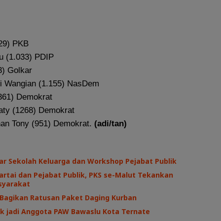
29) PKB
u (1.033) PDIP
3) Golkar
di Wangian (1.155) NasDem
361) Demokrat
laty (1268) Demokrat
nan Tony (951) Demokrat.
(adi/tan)
ar Sekolah Keluarga dan Workshop Pejabat Publik
Partai dan Pejabat Publik, PKS se-Malut Tekankan
syarakat
 Bagikan Ratusan Paket Daging Kurban
tik jadi Anggota PAW Bawaslu Kota Ternate