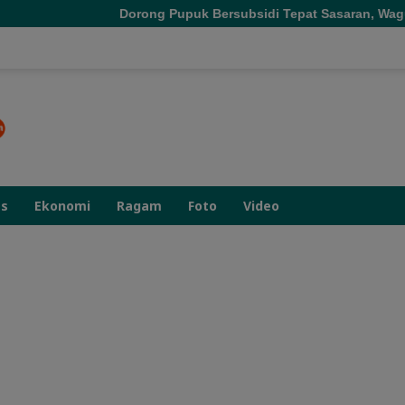
Dorong Pupuk Bersubsidi Tepat Sasaran, Wagub Malut Tekankan P
as
Ekonomi
Ragam
Foto
Video