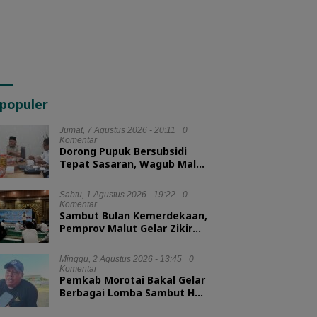
populer
Jumat, 7 Agustus 2026 - 20:11
0
Komentar
Dorong Pupuk Bersubsidi
Tepat Sasaran, Wagub Malut
Tekankan Pentingnya
Digitalisasi
Sabtu, 1 Agustus 2026 - 19:22
0
Komentar
Sambut Bulan Kemerdekaan,
Pemprov Malut Gelar Zikir
dan Doa Kebangsaan
Minggu, 2 Agustus 2026 - 13:45
0
Komentar
Pemkab Morotai Bakal Gelar
Berbagai Lomba Sambut HUT
ke-81 RI