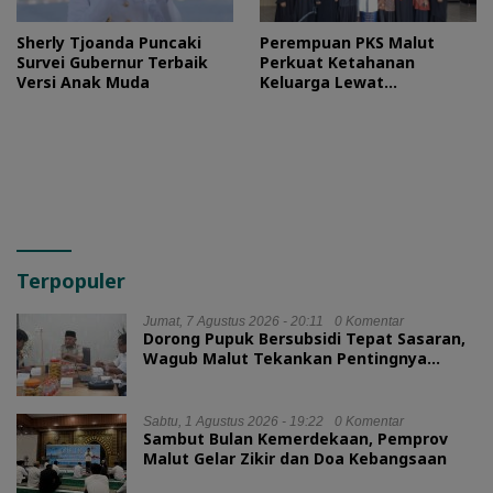
Sherly Tjoanda Puncaki
Perempuan PKS Malut
Survei Gubernur Terbaik
Perkuat Ketahanan
Versi Anak Muda
Keluarga Lewat
Silaturahmi Bareng Ketua
TP PKK Provinsi
Terpopuler
Jumat, 7 Agustus 2026 - 20:11
0 Komentar
Dorong Pupuk Bersubsidi Tepat Sasaran,
Wagub Malut Tekankan Pentingnya
Digitalisasi
Sabtu, 1 Agustus 2026 - 19:22
0 Komentar
Sambut Bulan Kemerdekaan, Pemprov
Malut Gelar Zikir dan Doa Kebangsaan