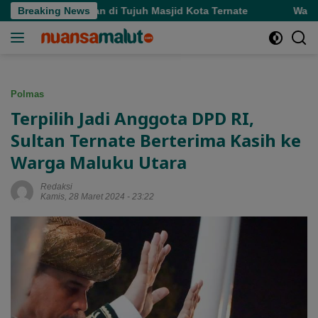
Langsung
et Makanan di Tujuh Masjid Kota Ternate
Breaking News
Wagub Dorong 
ke
konten
Polmas
Terpilih Jadi Anggota DPD RI,
Sultan Ternate Berterima Kasih ke
Warga Maluku Utara
Redaksi
Kamis, 28 Maret 2024 - 23:22