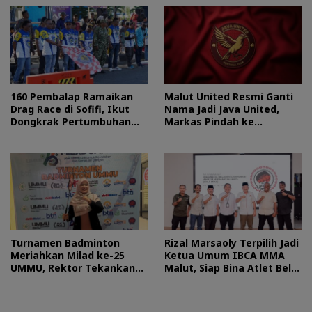
160 Pembalap Ramaikan
Malut United Resmi Ganti
Drag Race di Sofifi, Ikut
Nama Jadi Java United,
Dongkrak Pertumbuhan
Markas Pindah ke
Ekonomi Maluku Utara
Semarang
Turnamen Badminton
Rizal Marsaoly Terpilih Jadi
Meriahkan Milad ke-25
Ketua Umum IBCA MMA
UMMU, Rektor Tekankan
Malut, Siap Bina Atlet Bela
Sportivitas
Diri Campuran