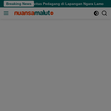
Langsung
Tertibkan Aktivitas Pedagang di Lapangan Ngara Lamo
Breaking News
Se
ke
konten