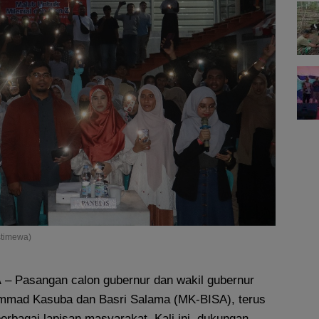
stimewa)
A
– Pasangan calon gubernur dan wakil gubernur
mmad Kasuba dan Basri Salama (MK-BISA), terus
berbagai lapisan masyarakat. Kali ini, dukungan