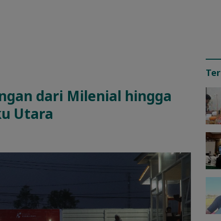
Ter
gan dari Milenial hingga
ku Utara