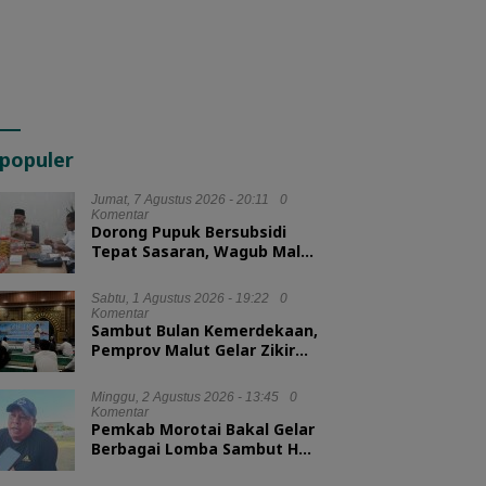
populer
Jumat, 7 Agustus 2026 - 20:11
0
Komentar
Dorong Pupuk Bersubsidi
Tepat Sasaran, Wagub Malut
Tekankan Pentingnya
Digitalisasi
Sabtu, 1 Agustus 2026 - 19:22
0
Komentar
Sambut Bulan Kemerdekaan,
Pemprov Malut Gelar Zikir
dan Doa Kebangsaan
Minggu, 2 Agustus 2026 - 13:45
0
Komentar
Pemkab Morotai Bakal Gelar
Berbagai Lomba Sambut HUT
ke-81 RI