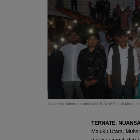
Deklarasi dukungan untuk MK-BISA di Pilgub Malut. (I
TERNATE, NUANS
Maluku Utara, Muha
meraih simpati dari 