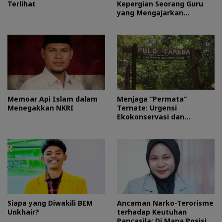
Terlihat
Kepergian Seorang Guru
yang Mengajarkan
Kesederhanaan
Memoar Api Islam dalam
Menjaga “Permata”
Menegakkan NKRI
Ternate: Urgensi
Ekokonservasi dan
Perlindungan Kawasan
Pulo Tareba
Siapa yang Diwakili BEM
Ancaman Narko-Terorisme
Unkhair?
terhadap Keutuhan
Pancasila: Di Mana Posisi