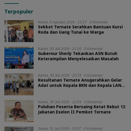
Terpopuler
Kamis, 6 Agustus 2026 - 15:17
0 Komentar
Sekkot Ternate Serahkan Bantuan Kursi
Roda dan Uang Tunai ke Warga
Kamis, 30 Juli 2026 - 22:20
0 Komentar
Gubernur Sherly Tekankan ASN Butuh
Keterampilan Menyelesaikan Masalah
Kamis, 30 Juli 2026 - 22:33
0 Komentar
Kesultanan Ternate Anugerahkan Gelar
Adat untuk Kepala BKN dan Kepala LAN
RI
Kamis, 30 Juli 2026 - 22:03
0 Komentar
Puluhan Peserta Bersaing Ketat Rebut 12
Jabatan Eselon II Pemkot Ternate
Jumat, 31 Juli 2026 - 19:57
0 Komentar