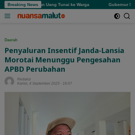
Langsung
si Roda dan Uang Tunai ke Warga
Breaking News
Gubernur Sherly Sema
ke
konten
Daerah
Penyaluran Insentif Janda-Lansia
Morotai Menunggu Pengesahan
APBD Perubahan
Redaksi
Kamis, 4 September 2025 - 16:07