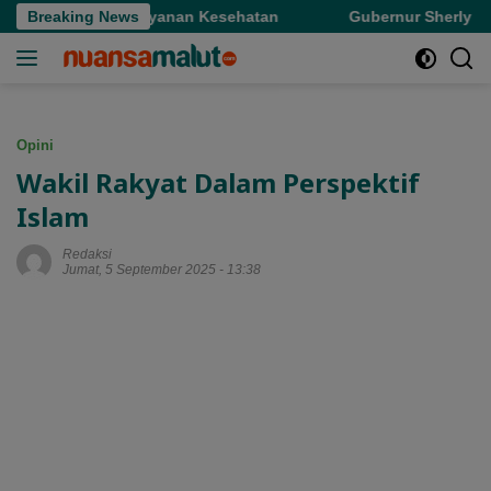
Langsung
sformasi Layanan Kesehatan
Breaking News
Gubernur Sherly Tinjau Revi
ke
konten
Opini
Wakil Rakyat Dalam Perspektif
Islam
Redaksi
Jumat, 5 September 2025 - 13:38