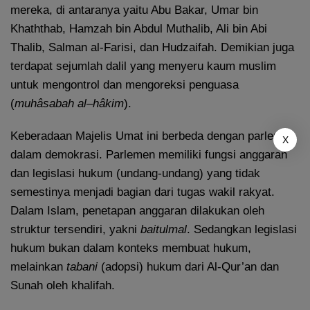
mereka, di antaranya yaitu Abu Bakar, Umar bin
Khaththab, Hamzah bin Abdul Muthalib, Ali bin Abi
Thalib, Salman al-Farisi, dan Hudzaifah. Demikian juga
terdapat sejumlah dalil yang menyeru kaum muslim
untuk mengontrol dan mengoreksi penguasa
(
muhâsabah
al
–
hâkim
).
Keberadaan Majelis Umat ini berbeda dengan parlemen
X
dalam demokrasi. Parlemen memiliki fungsi anggaran
dan legislasi hukum (undang-undang) yang tidak
semestinya menjadi bagian dari tugas wakil rakyat.
Dalam Islam, penetapan anggaran dilakukan oleh
struktur tersendiri, yakni
baitulmal
. Sedangkan legislasi
hukum bukan dalam konteks membuat hukum,
melainkan
tabani
(adopsi) hukum dari Al-Qur’an dan
Sunah oleh khalifah.