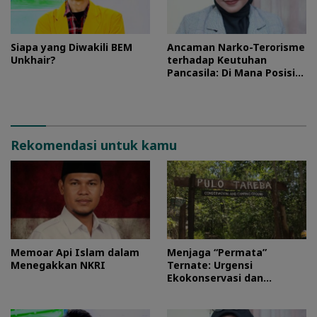
Siapa yang Diwakili BEM
Ancaman Narko-Terorisme
Unkhair?
terhadap Keutuhan
Pancasila: Di Mana Posisi
HMI?
Rekomendasi untuk kamu
Memoar Api Islam dalam
Menjaga “Permata”
Menegakkan NKRI
Ternate: Urgensi
Ekokonservasi dan
Perlindungan Kawasan
Pulo Tareba