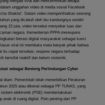
a yang menjadi viral dan mencerminkan betapa
dalam unggahan video di media sosial Facebook
cha Shakila”. Dalam video memperlihatkan seorang
tahun yang dicabuli oleh ibu kandungnya sendiri
ang 15 juta, video tersebut menyebar luas dan
caman negara. Kementerian PPPA merespons
gkatan literasi digital masyarakat sebagai kunci
Kasus viral ini membuka mata banyak pihak bahwa
l itu cepat tersebar, respons negara terhadap
ih bersifat reaktif dan belum sistemik.
lasi sebagai Benteng Perlindungan Cyber
al diam. Pemerintah telah menerbitkan Peraturan
ahun 2025 atau dikenal sebagai PP TUNAS, yang
 sistem elektronik (PSE) memberlakukan
 anak di ruang digital. Poin penting dari PP