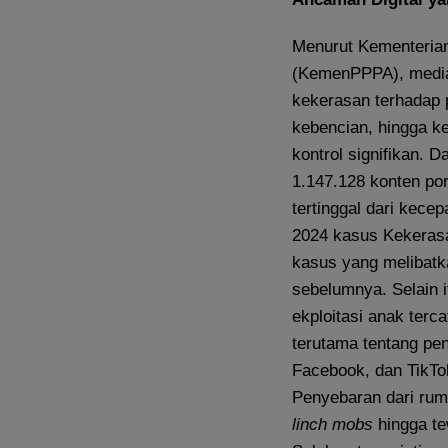
Menurut Kementeria
(KemenPPPA), media 
kekerasan terhadap 
kebencian, hingga k
kontrol signifikan. 
1.147.128 konten por
tertinggal dari kece
2024 kasus Kekeras
kasus yang melibatk
sebelumnya. Selain i
ekploitasi anak terc
terutama tentang pe
Facebook, dan TikT
Penyebaran dari rum
linch mobs
hingga te