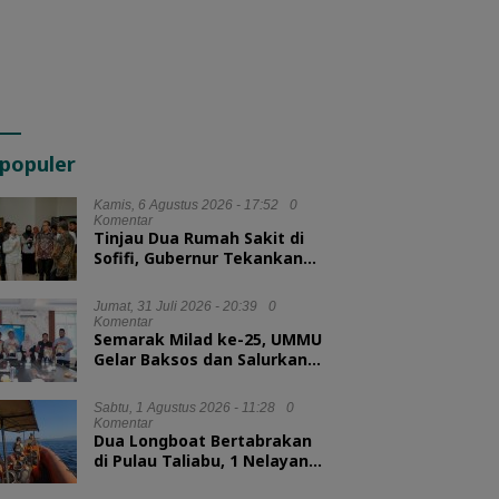
populer
Kamis, 6 Agustus 2026 - 17:52
0
Komentar
Tinjau Dua Rumah Sakit di
Sofifi, Gubernur Tekankan
Transformasi Layanan
Kesehatan
Jumat, 31 Juli 2026 - 20:39
0
Komentar
Semarak Milad ke-25, UMMU
Gelar Baksos dan Salurkan
100 Paket Sembako bagi
Mahasiswa Kurang Mampu
Sabtu, 1 Agustus 2026 - 11:28
0
Komentar
Dua Longboat Bertabrakan
di Pulau Taliabu, 1 Nelayan
Hilang