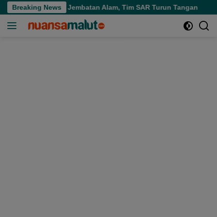
Langsung
ir Terjun Jembatan Alam, Tim SAR Turun Tangan
Breaking News
Persiap
ke
konten