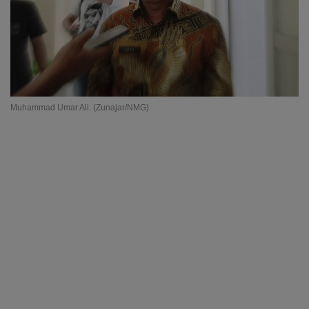
Muhammad Umar Ali. (Zunajar/NMG)