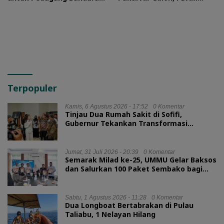
Sultan Baabullah
Buka Suara
Terpopuler
Kamis, 6 Agustus 2026 - 17:52
0 Komentar
Tinjau Dua Rumah Sakit di Sofifi,
Gubernur Tekankan Transformasi
Layanan Kesehatan
Jumat, 31 Juli 2026 - 20:39
0 Komentar
Semarak Milad ke-25, UMMU Gelar Baksos
dan Salurkan 100 Paket Sembako bagi
Mahasiswa Kurang Mampu
Sabtu, 1 Agustus 2026 - 11:28
0 Komentar
Dua Longboat Bertabrakan di Pulau
Taliabu, 1 Nelayan Hilang