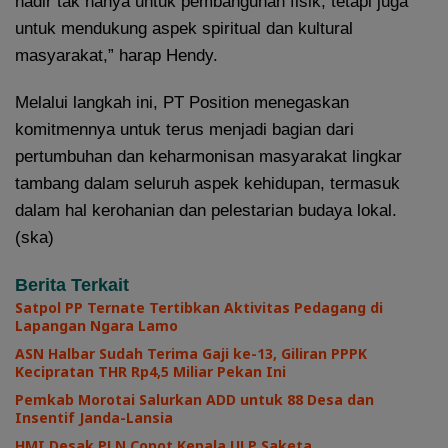
hadir tak hanya untuk pembangunan fisik, tetapi juga
untuk mendukung aspek spiritual dan kultural
masyarakat,” harap Hendy.
Melalui langkah ini, PT Position menegaskan
komitmennya untuk terus menjadi bagian dari
pertumbuhan dan keharmonisan masyarakat lingkar
tambang dalam seluruh aspek kehidupan, termasuk
dalam hal kerohanian dan pelestarian budaya lokal.
(ska)
Berita Terkait
Satpol PP Ternate Tertibkan Aktivitas Pedagang di
Lapangan Ngara Lamo
ASN Halbar Sudah Terima Gaji ke-13, Giliran PPPK
Kecipratan THR Rp4,5 Miliar Pekan Ini
Pemkab Morotai Salurkan ADD untuk 88 Desa dan
Insentif Janda-Lansia
HMI Desak PLN Copot Kepala ULP Saketa