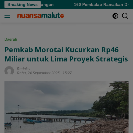
Langsung
a Kejar Keuntungan
Breaking News
160 Pembalap Ramaikan Drag Race d
ke
konten
Daerah
Pemkab Morotai Kucurkan Rp46
Miliar untuk Lima Proyek Strategis
Redaksi
Rabu, 24 September 2025 - 15:27