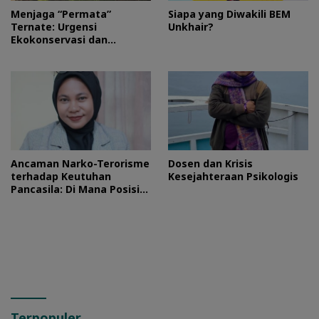
Menjaga “Permata”
Siapa yang Diwakili BEM
Ternate: Urgensi
Unkhair?
Ekokonservasi dan
Perlindungan Kawasan
Pulo Tareba
Ancaman Narko-Terorisme
Dosen dan Krisis
terhadap Keutuhan
Kesejahteraan Psikologis
Pancasila: Di Mana Posisi
HMI?
Terpopuler