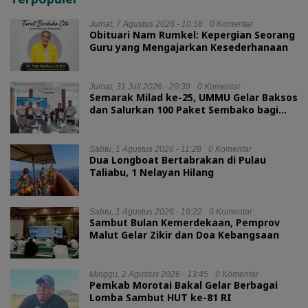
Jumat, 7 Agustus 2026 - 10:58
0 Komentar
Obituari Nam Rumkel: Kepergian Seorang
Guru yang Mengajarkan Kesederhanaan
Jumat, 31 Juli 2026 - 20:39
0 Komentar
Semarak Milad ke-25, UMMU Gelar Baksos
dan Salurkan 100 Paket Sembako bagi
Mahasiswa Kurang Mampu
Sabtu, 1 Agustus 2026 - 11:28
0 Komentar
Dua Longboat Bertabrakan di Pulau
Taliabu, 1 Nelayan Hilang
Sabtu, 1 Agustus 2026 - 19:22
0 Komentar
Sambut Bulan Kemerdekaan, Pemprov
Malut Gelar Zikir dan Doa Kebangsaan
Minggu, 2 Agustus 2026 - 13:45
0 Komentar
Pemkab Morotai Bakal Gelar Berbagai
Lomba Sambut HUT ke-81 RI