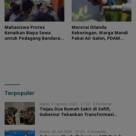
Mahasiswa Protes
Morotai Dilanda
Kenaikan Biaya Sewa
Kekeringan, Warga Mandi
untuk Pedagang Bandara
Pakai Air Galon, PDAM
Sultan Baabullah
Buka Suara
Terpopuler
Kamis, 6 Agustus 2026 - 17:52
0 Komentar
Tinjau Dua Rumah Sakit di Sofifi,
Gubernur Tekankan Transformasi
Layanan Kesehatan
Kamis, 30 Juli 2026 - 22:20
0 Komentar