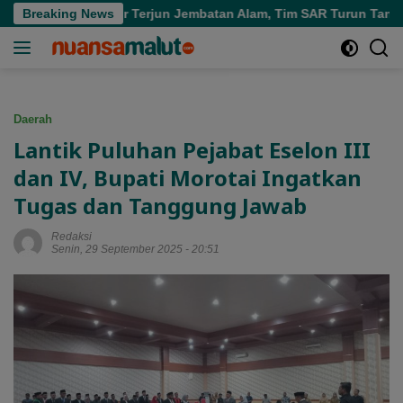
Langsung
lam di Air Terjun Jembatan Alam, Tim SAR Turun Tangan
Breaking News
ke
konten
Daerah
Lantik Puluhan Pejabat Eselon III
dan IV, Bupati Morotai Ingatkan
Tugas dan Tanggung Jawab
Redaksi
Senin, 29 September 2025 - 20:51