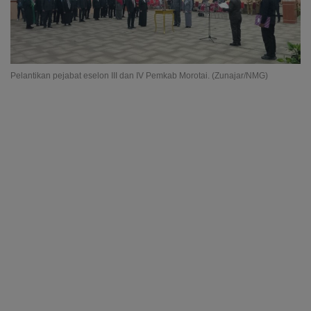
Pelantikan pejabat eselon III dan IV Pemkab Morotai. (Zunajar/NMG)