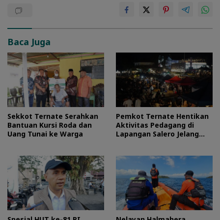
Baca Juga
Sekkot Ternate Serahkan
Pemkot Ternate Hentikan
Bantuan Kursi Roda dan
Aktivitas Pedagang di
Uang Tunai ke Warga
Lapangan Salero Jelang
HUT RI
Spesial HUT ke-81 RI,
Nelayan Halmahera