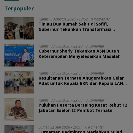
Terpopuler
Kamis, 6 Agustus 2026 - 17:52
0 Komentar
Tinjau Dua Rumah Sakit di Sofifi,
Gubernur Tekankan Transformasi
Layanan Kesehatan
Kamis, 30 Juli 2026 - 22:20
0 Komentar
Gubernur Sherly Tekankan ASN Butuh
Keterampilan Menyelesaikan Masalah
Kamis, 30 Juli 2026 - 22:33
0 Komentar
Kesultanan Ternate Anugerahkan Gelar
Adat untuk Kepala BKN dan Kepala LAN
RI
Kamis, 30 Juli 2026 - 22:03
0 Komentar
Puluhan Peserta Bersaing Ketat Rebut 12
Jabatan Eselon II Pemkot Ternate
Jumat, 31 Juli 2026 - 19:57
0 Komentar
Turnamen Badminton Meriahkan Milad