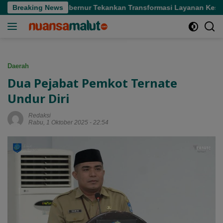
Langsung
 di Sofifi, Gubernur Tekankan Transformasi Layanan Kesehatan
Breaking News
ke
konten
Daerah
Dua Pejabat Pemkot Ternate
Undur Diri
Redaksi
Rabu, 1 Oktober 2025 - 22:54