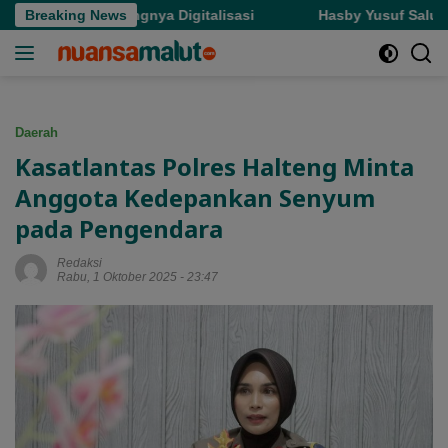
Langsung
nkan Pentingnya Digitalisasi
Breaking News
Hasby Yusuf Salurkan Ratu
ke
konten
Daerah
Kasatlantas Polres Halteng Minta
Anggota Kedepankan Senyum
pada Pengendara
Redaksi
Rabu, 1 Oktober 2025 - 23:47