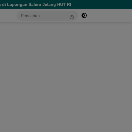
Salero Jelang HUT RI
Spesial HUT ke-81 RI, Perumda Ak
tutup