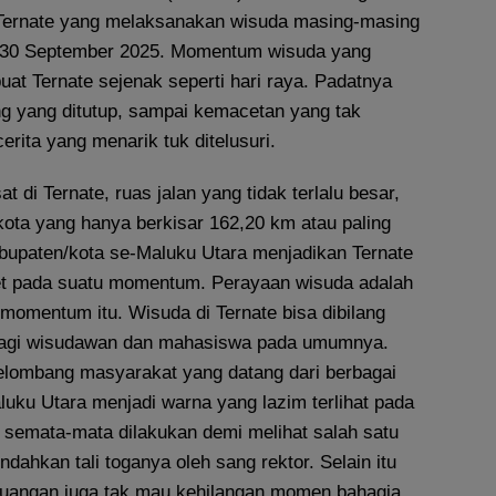
 Ternate yang melaksanakan wisuda masing-masing
n 30 September 2025. Momentum wisuda yang
at Ternate sejenak seperti hari raya. Padatnya
g yang ditutup, sampai kemacetan yang tak
erita yang menarik tuk ditelusuri.
at di Ternate, ruas jalan yang tidak terlalu besar,
kota yang hanya berkisar 162,20 km atau paling
abupaten/kota se-Maluku Utara menjadikan Ternate
t pada suatu momentum. Perayaan wisuda adalah
momentum itu. Wisuda di Ternate bisa dibilang
 bagi wisudawan dan mahasiswa pada umumnya.
lombang masyarakat yang datang dari berbagai
luku Utara menjadi warna yang lazim terlihat pada
u semata-mata dilakukan demi melihat salah satu
ndahkan tali toganya oleh sang rektor. Selain itu
juangan juga tak mau kehilangan momen bahagia