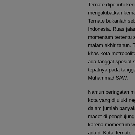
Ternate dipenuhi ke
mengakibatkan kemac
Ternate bukanlah seb
Indonesia. Ruas jal
momentum tertentu s
malam akhir tahun. T
khas kota metropolit
ada tanggal spesial s
tepatnya pada tangg
Muhammad SAW.
Namun peringatan ma
kota yang dijuluki n
dalam jumlah banyak
macet di penghujung
karena momentum wi
ada di Kota Ternate.