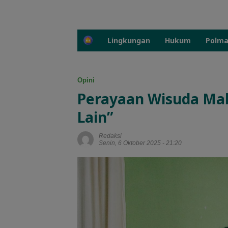
H
Lingkungan
Hukum
Polm
o
m
e
Opini
Perayaan Wisuda Mah
Lain”
Redaksi
Senin, 6 Oktober 2025 - 21:20