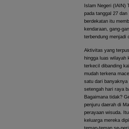
Islam Negeri (IAIN)
pada tanggal 27 da
berdekatan itu membu
kendaraan, gang-gan
terbendung menjadi c
Aktivitas yang terpus
hingga luas wilayah 
terkecil dibanding k
mudah terkena mace
satu dari banyaknya 
setengah hari raya
Bagaimana tidak? Ge
penjuru daerah di Ma
perayaan wisuda. It
keluarga mereka dipi
teman-teman se-per